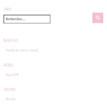
Search
R
e
c
h
e
Recent Posts
r
c
Salade de chèvre chaud
h
e
Archives
r
mai 2018
:
Categories
Recette