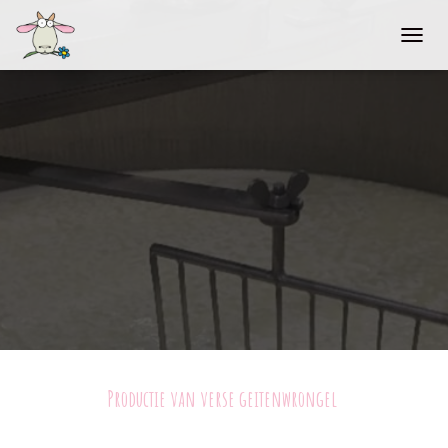
T
O
G
G
L
E
N
A
V
I
G
A
T
I
O
N
Productie van verse geitenwrongel